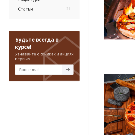
Статьи
21
Будьте всегда в
курсе!
Узнавайте о скидках и акциях
первым