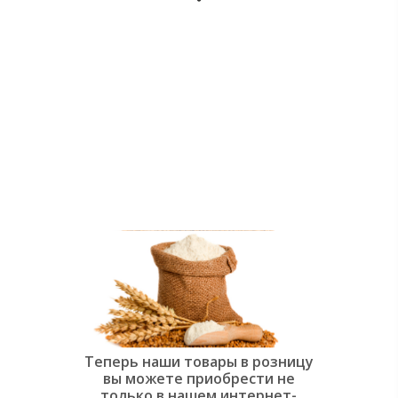
души:
Современная
слоёная
выпечка»
Теперь наши товары в розницу
вы можете приобрести не
только в нашем интернет-