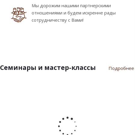
Мы дорожим нашими партнерскими
отношениями и будем искренне рады
сотрудничеству с Вами!
Семинары и мастер-классы
Подробнее
9
10
7
21
17
февраля
ноября
июля
марта
сентября
2024
2023
2023
2023
2022
Пасхальный
Семинар
Разгар
Семинар
Мастер-
семинар
«Новый
летнего
"Инновации
класс
2024
Год
сезона
шоколада
«Для
2024»
Дилайт"
души
от