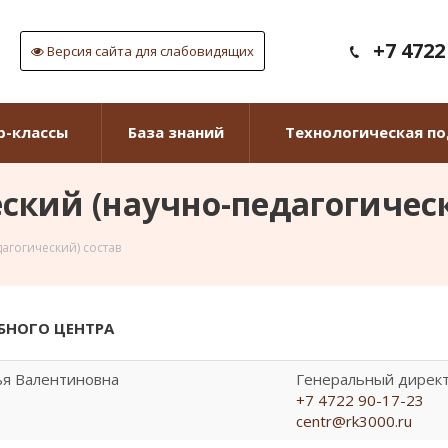
+7 4722
Версия сайта для слабовидящих
р-классы
База знаний
Технологическая п
ский (научно-педагогическ
агогический) состав
БНОГО ЦЕНТРА
я Валентиновна
Генеральный дирек
+7 4722 90-17-23
centr@rk3000.ru