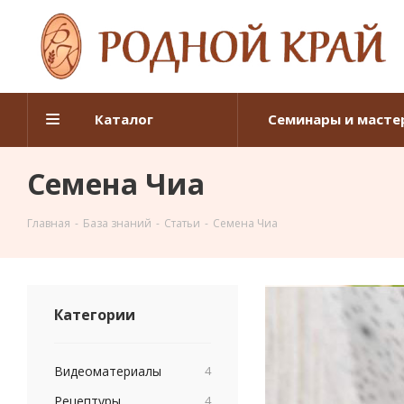
Каталог
Семинары и масте
Семена Чиа
Главная
-
База знаний
-
Статьи
-
Семена Чиа
Категории
Видеоматериалы
4
Рецептуры
4