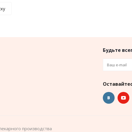
ску
Будьте всег
Оставайтес
пекарного производства