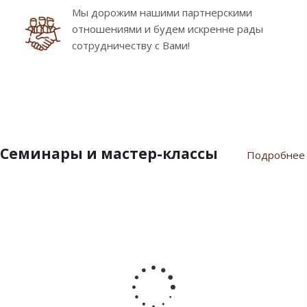
Мы дорожим нашими партнерскими
отношениями и будем искренне рады
сотрудничеству с Вами!
Семинары и мастер-классы
Подробнее
9
10
7
21
17
февраля
ноября
июля
марта
сентября
2024
2023
2023
2023
2022
Пасхальный
Семинар
Разгар
Семинар
Мастер-
семинар
«Новый
летнего
"Инновации
класс
2024
Год
сезона
шоколада
«Для
2024»
Дилайт"
души
от