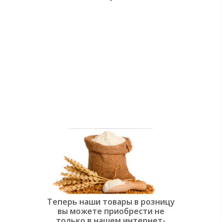
души:
Современная
слоёная
выпечка»
Теперь наши товары в розницу
вы можете приобрести не
только в нашем интернет-