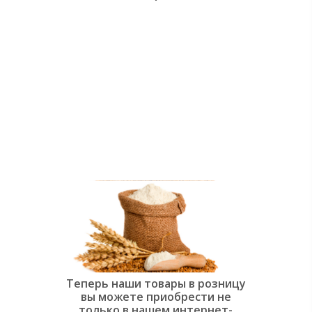
души:
Современная
слоёная
выпечка»
Теперь наши товары в розницу
вы можете приобрести не
только в нашем интернет-