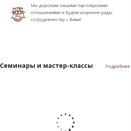
Мы дорожим нашими партнерскими
отношениями и будем искренне рады
сотрудничеству с Вами!
Семинары и мастер-классы
Подробнее
9
10
7
21
17
февраля
ноября
июля
марта
сентября
2024
2023
2023
2023
2022
Пасхальный
Семинар
Разгар
Семинар
Мастер-
семинар
«Новый
летнего
"Инновации
класс
2024
Год
сезона
шоколада
«Для
2024»
Дилайт"
души
от