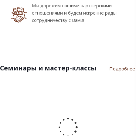
Мы дорожим нашими партнерскими
отношениями и будем искренне рады
сотрудничеству с Вами!
Семинары и мастер-классы
Подробнее
9
10
7
21
17
февраля
ноября
июля
марта
сентября
2024
2023
2023
2023
2022
Пасхальный
Семинар
Разгар
Семинар
Мастер-
семинар
«Новый
летнего
"Инновации
класс
2024
Год
сезона
шоколада
«Для
2024»
Дилайт"
души
от