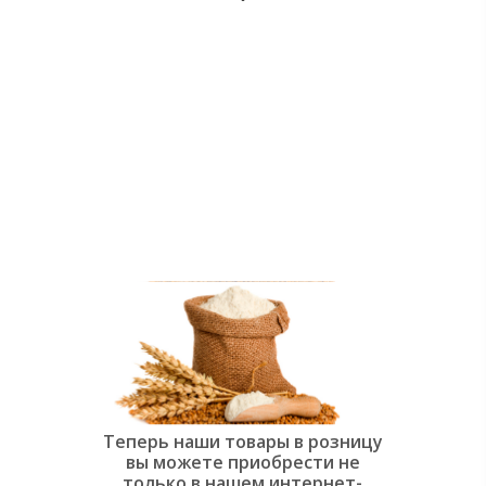
души:
Современная
слоёная
выпечка»
Теперь наши товары в розницу
вы можете приобрести не
только в нашем интернет-