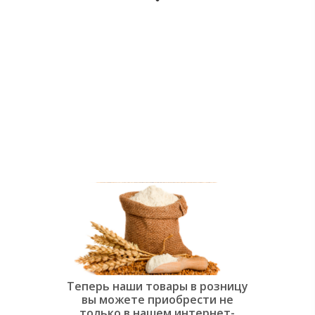
души:
Современная
слоёная
выпечка»
Теперь наши товары в розницу
вы можете приобрести не
только в нашем интернет-