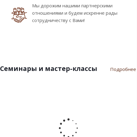
Мы дорожим нашими партнерскими
отношениями и будем искренне рады
сотрудничеству с Вами!
Семинары и мастер-классы
Подробнее
9
10
7
21
17
февраля
ноября
июля
марта
сентября
2024
2023
2023
2023
2022
Пасхальный
Семинар
Разгар
Семинар
Мастер-
семинар
«Новый
летнего
"Инновации
класс
2024
Год
сезона
шоколада
«Для
2024»
Дилайт"
души
от