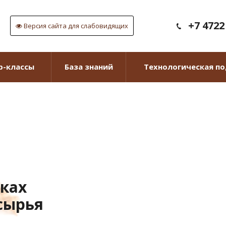
+7 4722
Версия сайта для слабовидящих
р-классы
База знаний
Технологическая п
вках
сырья