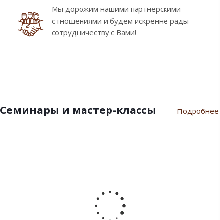
Мы дорожим нашими партнерскими
отношениями и будем искренне рады
сотрудничеству с Вами!
Семинары и мастер-классы
Подробнее
9
10
7
21
17
февраля
ноября
июля
марта
сентября
2024
2023
2023
2023
2022
Пасхальный
Семинар
Разгар
Семинар
Мастер-
семинар
«Новый
летнего
"Инновации
класс
2024
Год
сезона
шоколада
«Для
2024»
Дилайт"
души
от