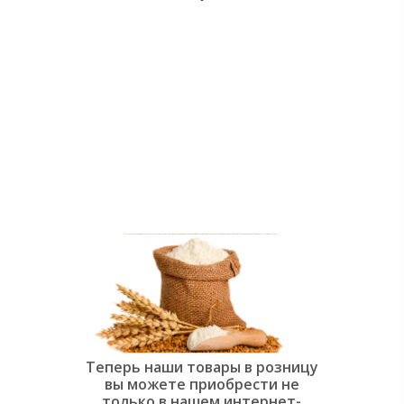
души:
Современная
слоёная
выпечка»
Теперь наши товары в розницу
вы можете приобрести не
только в нашем интернет-