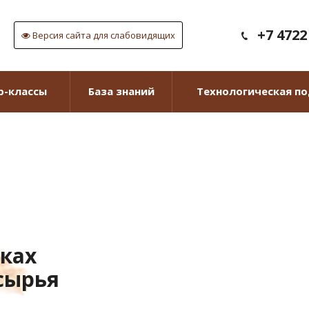
+7 4722
Версия сайта для слабовидящих
р-классы
База знаний
Технологическая п
вках
сырья