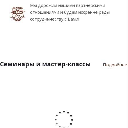
Мы дорожим нашими партнерскими
отношениями и будем искренне рады
сотрудничеству с Вами!
Семинары и мастер-классы
Подробнее
9
10
7
21
17
февраля
ноября
июля
марта
сентября
2024
2023
2023
2023
2022
Пасхальный
Семинар
Разгар
Семинар
Мастер-
семинар
«Новый
летнего
"Инновации
класс
2024
Год
сезона
шоколада
«Для
2024»
Дилайт"
души
от