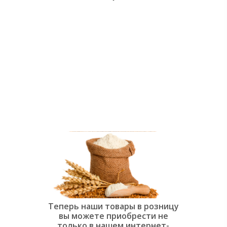
души:
Современная
слоёная
выпечка»
Теперь наши товары в розницу
вы можете приобрести не
только в нашем интернет-