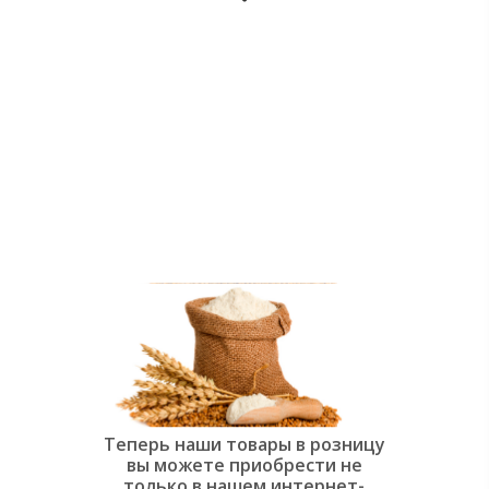
души:
Современная
слоёная
выпечка»
Теперь наши товары в розницу
вы можете приобрести не
только в нашем интернет-