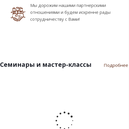
Мы дорожим нашими партнерскими
отношениями и будем искренне рады
сотрудничеству с Вами!
Семинары и мастер-классы
Подробнее
9
10
7
21
17
февраля
ноября
июля
марта
сентября
2024
2023
2023
2023
2022
Пасхальный
Семинар
Разгар
Семинар
Мастер-
семинар
«Новый
летнего
"Инновации
класс
2024
Год
сезона
шоколада
«Для
2024»
Дилайт"
души
от