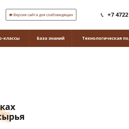
+7 4722
Версия сайта для слабовидящих
р-классы
База знаний
Технологическая п
вках
сырья