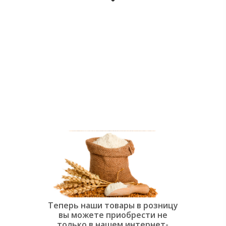
души:
Современная
слоёная
выпечка»
Теперь наши товары в розницу
вы можете приобрести не
только в нашем интернет-