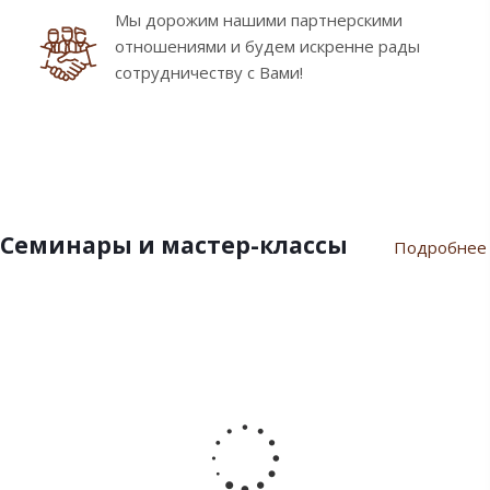
Мы дорожим нашими партнерскими
отношениями и будем искренне рады
сотрудничеству с Вами!
Семинары и мастер-классы
Подробнее
9
10
7
21
17
февраля
ноября
июля
марта
сентября
2024
2023
2023
2023
2022
Пасхальный
Семинар
Разгар
Семинар
Мастер-
семинар
«Новый
летнего
"Инновации
класс
2024
Год
сезона
шоколада
«Для
2024»
Дилайт"
души
от