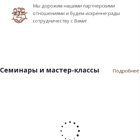
Мы дорожим нашими партнерскими
отношениями и будем искренне рады
сотрудничеству с Вами!
Семинары и мастер-классы
Подробнее
9
10
7
21
17
февраля
ноября
июля
марта
сентября
2024
2023
2023
2023
2022
Пасхальный
Семинар
Разгар
Семинар
Мастер-
семинар
«Новый
летнего
"Инновации
класс
2024
Год
сезона
шоколада
«Для
2024»
Дилайт"
души
от