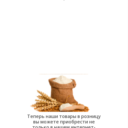
души:
Современная
слоёная
выпечка»
Теперь наши товары в розницу
вы можете приобрести не
только в нашем интернет-