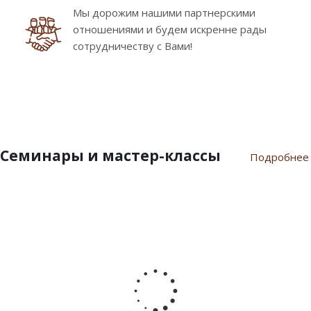
Мы дорожим нашими партнерскими
отношениями и будем искренне рады
сотрудничеству с Вами!
Семинары и мастер-классы
Подробнее
9
10
7
21
17
февраля
ноября
июля
марта
сентября
2024
2023
2023
2023
2022
Пасхальный
Семинар
Разгар
Семинар
Мастер-
семинар
«Новый
летнего
"Инновации
класс
2024
Год
сезона
шоколада
«Для
2024»
Дилайт"
души
от