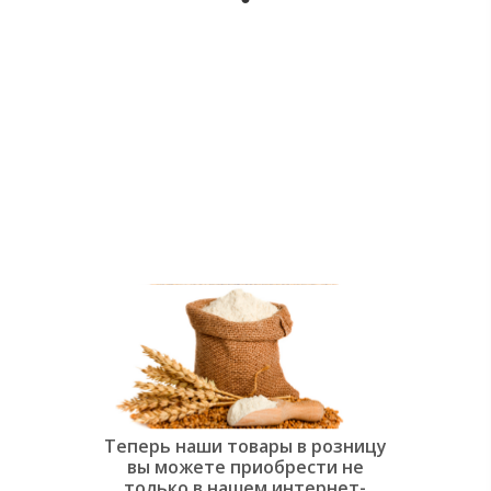
души:
Современная
слоёная
выпечка»
Теперь наши товары в розницу
вы можете приобрести не
только в нашем интернет-