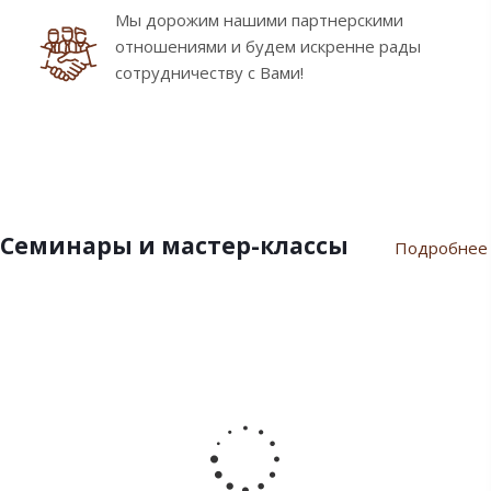
Мы дорожим нашими партнерскими
отношениями и будем искренне рады
сотрудничеству с Вами!
Семинары и мастер-классы
Подробнее
9
10
7
21
17
февраля
ноября
июля
марта
сентября
2024
2023
2023
2023
2022
Пасхальный
Семинар
Разгар
Семинар
Мастер-
семинар
«Новый
летнего
"Инновации
класс
2024
Год
сезона
шоколада
«Для
2024»
Дилайт"
души
от