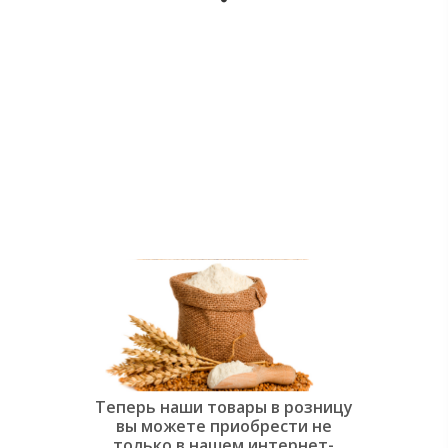
души:
Современная
слоёная
выпечка»
Теперь наши товары в розницу
вы можете приобрести не
только в нашем интернет-