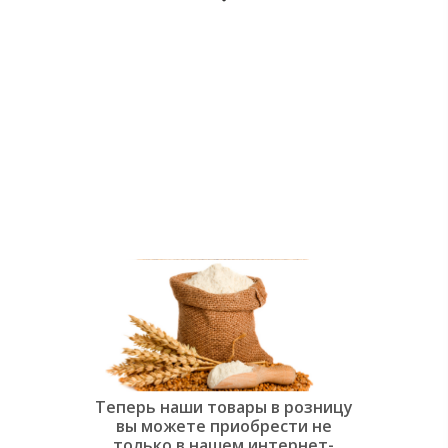
души:
Современная
слоёная
выпечка»
Теперь наши товары в розницу
вы можете приобрести не
только в нашем интернет-