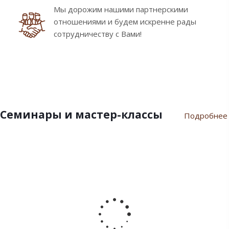
Мы дорожим нашими партнерскими
отношениями и будем искренне рады
сотрудничеству с Вами!
Семинары и мастер-классы
Подробнее
9
10
7
21
17
февраля
ноября
июля
марта
сентября
2024
2023
2023
2023
2022
Пасхальный
Семинар
Разгар
Семинар
Мастер-
семинар
«Новый
летнего
"Инновации
класс
2024
Год
сезона
шоколада
«Для
2024»
Дилайт"
души
от