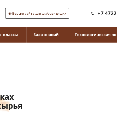
+7 4722
Версия сайта для слабовидящих
р-классы
База знаний
Технологическая п
вках
сырья