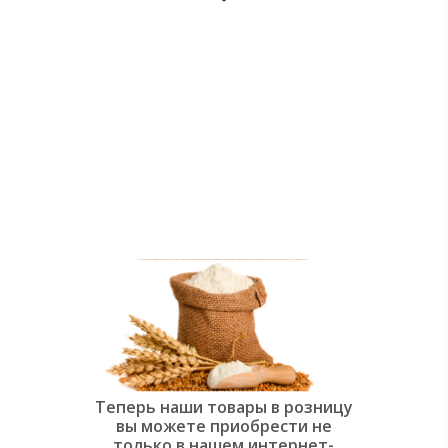
души:
Современная
слоёная
выпечка»
Теперь наши товары в розницу
вы можете приобрести не
только в нашем интернет-