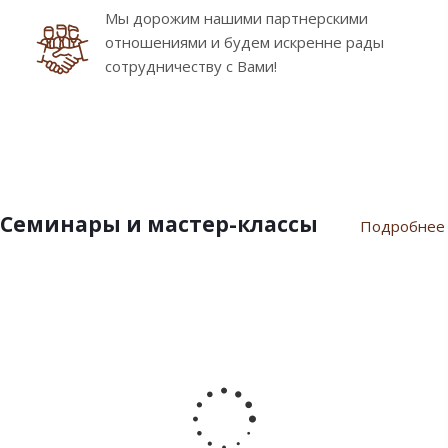
Мы дорожим нашими партнерскими
отношениями и будем искренне рады
сотрудничеству с Вами!
Семинары и мастер-классы
Подробнее
9
10
7
21
17
февраля
ноября
июля
марта
сентября
2024
2023
2023
2023
2022
Пасхальный
Семинар
Разгар
Семинар
Мастер-
семинар
«Новый
летнего
"Инновации
класс
2024
Год
сезона
шоколада
«Для
2024»
Дилайт"
души
от