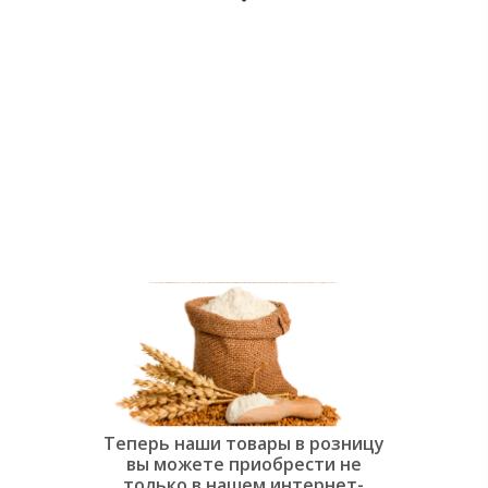
души:
Современная
слоёная
выпечка»
Теперь наши товары в розницу
вы можете приобрести не
только в нашем интернет-