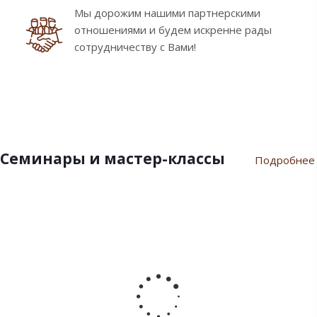
Мы дорожим нашими партнерскими
отношениями и будем искренне рады
сотрудничеству с Вами!
Семинары и мастер-классы
Подробнее
9
10
7
21
17
февраля
ноября
июля
марта
сентября
2024
2023
2023
2023
2022
Пасхальный
Семинар
Разгар
Семинар
Мастер-
семинар
«Новый
летнего
"Инновации
класс
2024
Год
сезона
шоколада
«Для
2024»
Дилайт"
души
от