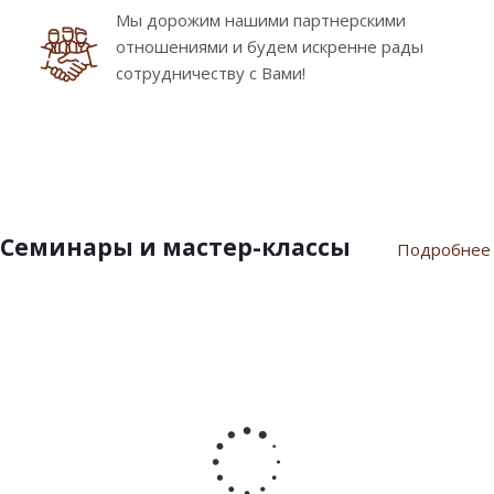
Мы дорожим нашими партнерскими
отношениями и будем искренне рады
сотрудничеству с Вами!
Семинары и мастер-классы
Подробнее
9
10
7
21
17
февраля
ноября
июля
марта
сентября
2024
2023
2023
2023
2022
Пасхальный
Семинар
Разгар
Семинар
Мастер-
семинар
«Новый
летнего
"Инновации
класс
2024
Год
сезона
шоколада
«Для
2024»
Дилайт"
души
от