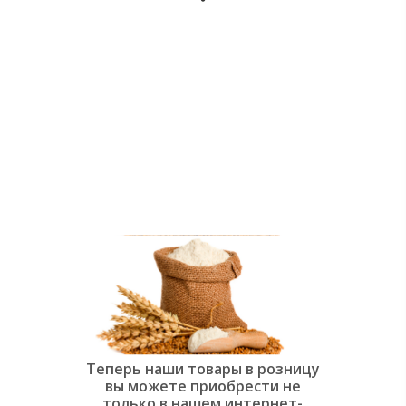
души:
Современная
слоёная
выпечка»
Теперь наши товары в розницу
вы можете приобрести не
только в нашем интернет-