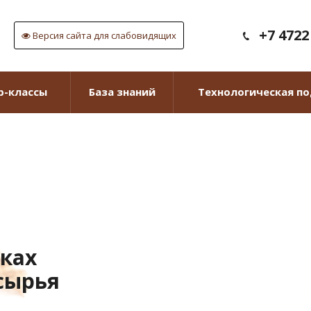
+7 4722
Версия сайта для слабовидящих
р-классы
База знаний
Технологическая п
вках
сырья