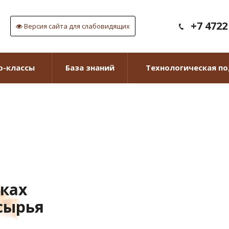
+7 4722
Версия сайта для слабовидящих
р-классы
База знаний
Технологическая п
вках
сырья